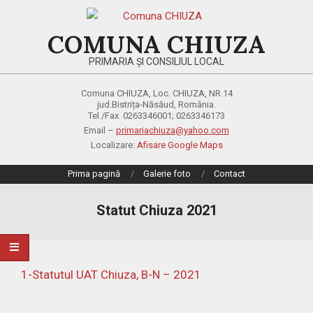
Skip
to
COMUNA CHIUZA
content
PRIMARIA ȘI CONSILIUL LOCAL
Comuna CHIUZA, Loc. CHIUZA, NR.14
jud.Bistrița-Năsăud, România.
Tel./Fax 0263346001; 0263346173
Email –
primariachiuza@yahoo.com
Localizare:
Afisare Google Maps
Primary
Prima pagină
Galerie foto
Contact
Navigation
Menu
Statut Chiuza 2021
1-Statutul UAT Chiuza, B-N – 2021