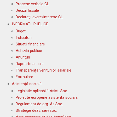
Procese verbale CL
Decizii fiscale
Declaraţii avere/interese CL
INFORMATII PUBLICE
Buget
Indicatori
Situații financiare
Achiziții publice
Anunțuri
Rapoarte anuale
Transparența veniturilor salariale
Formulare
Asistență socială
Legislatie aplicabilă Asist. Soc.
Proiecte europene asistenta sociala
Regulament de org. As.Soc.
Strategie dezv. serv.soc.
Acte necesare pt obt. benef.soc.