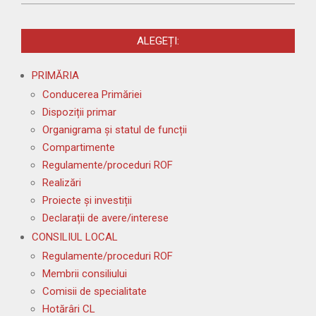
2021-
11-
ALEGEȚI:
09
PRIMĂRIA
Conducerea Primăriei
Dispoziții primar
Organigrama și statul de funcții
Compartimente
Regulamente/proceduri ROF
Realizări
Proiecte și investiții
Declarații de avere/interese
CONSILIUL LOCAL
Regulamente/proceduri ROF
Membrii consiliului
Comisii de specialitate
Hotărâri CL