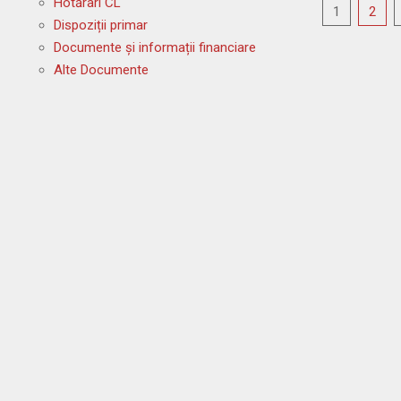
Hotărâri CL
Paginați
08
1
2
Dispoziții primar
articole
Documente și informații financiare
Alte Documente