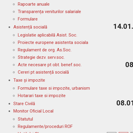
Rapoarte anuale
2026-
Transparența veniturilor salariale
02-
Formulare
10
14.01.
Asistență socială
Legislatie aplicabilă Asist. Soc.
Proiecte europene asistenta sociala
2026-
Regulament de org. As.Soc.
01-
Strategie dezv. serv.soc.
14
08
Acte necesare pt obt. benef.soc.
Cereri pt asistență socială
Taxe și impozite
2026-
Formulare taxe si impozite, urbanism
01-
Hotarari taxe si impozite
08
08.01
Stare Civilă
Monitor Oficial Local
Statutul
2026-
Regulamente/proceduri ROF
01-