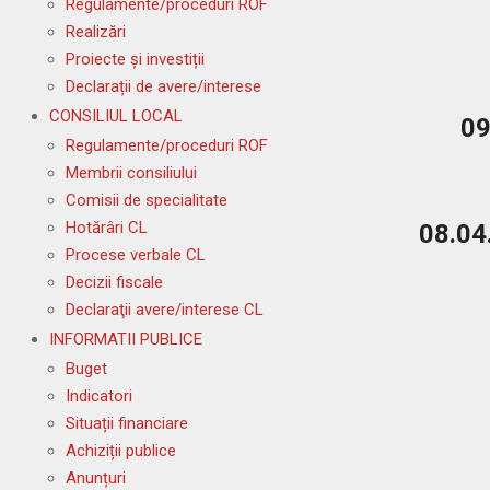
29
Regulamente/proceduri ROF
Realizări
2026-
Proiecte și investiții
05-
Declarații de avere/interese
04
CONSILIUL LOCAL
09
Regulamente/proceduri ROF
2026-
Membrii consiliului
04-
Comisii de specialitate
09
Hotărâri CL
08.04
Procese verbale CL
Decizii fiscale
2026-
Declaraţii avere/interese CL
04-
INFORMATII PUBLICE
08
Buget
Indicatori
2026-
Situații financiare
03-
Achiziții publice
26
Anunțuri