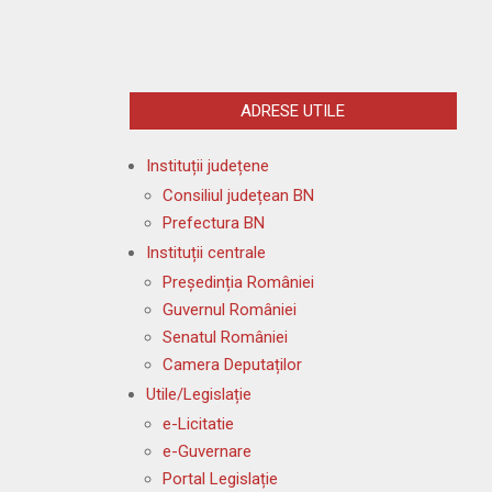
ADRESE UTILE
Instituții județene
Consiliul județean BN
Prefectura BN
Instituții centrale
Președinția României
Guvernul României
Senatul României
Camera Deputaților
Utile/Legislație
e-Licitatie
e-Guvernare
Portal Legislație