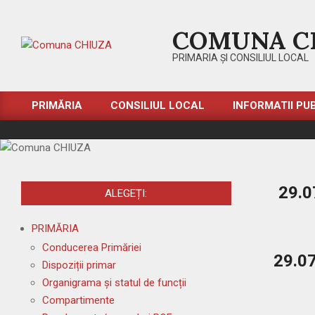
Skip
to
COMUNA C
content
PRIMARIA ȘI CONSILIUL LOCAL
PRIMĂRIA
CONSILIUL LOCAL
INFORMATII PU
Primary
Navigation
Menu
29.0
ALEGEȚI:
2026-
PRIMĂRIA
07-
29
Conducerea Primăriei
29.07
Dispoziții primar
2026-
Organigrama și statul de funcții
07-
Compartimente