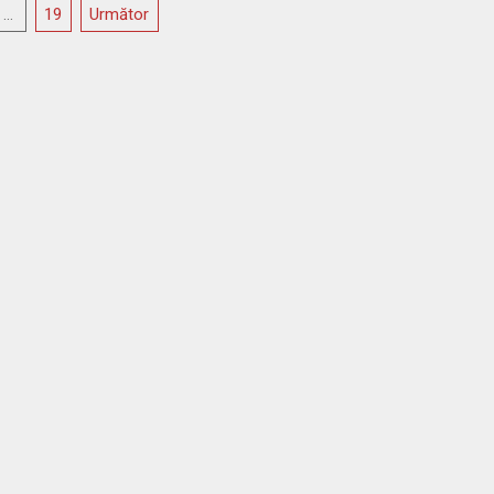
e
…
19
Următor