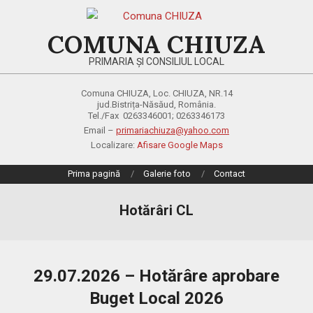
Skip
to
COMUNA CHIUZA
content
PRIMARIA ȘI CONSILIUL LOCAL
Comuna CHIUZA, Loc. CHIUZA, NR.14
jud.Bistrița-Năsăud, România.
Tel./Fax 0263346001; 0263346173
Email –
primariachiuza@yahoo.com
Localizare:
Afisare Google Maps
Primary
Prima pagină
Galerie foto
Contact
Navigation
Menu
Hotărâri CL
29.07.2026 – Hotărâre aprobare
Buget Local 2026