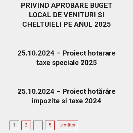
PRIVIND APROBARE BUGET
LOCAL DE VENITURI SI
CHELTUIELI PE ANUL 2025
2025-
03-
18
25.10.2024 – Proiect hotarare
taxe speciale 2025
2024-
10-
25
25.10.2024 – Proiect hotărâre
impozite si taxe 2024
2024-
10-
Paginație
25
1
2
…
5
Următor