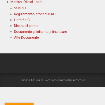
Monitor Oficial Local
Statutul
Regulamente/proceduri ROF
Hotărâri CL
Dispoziții primar
Documente și informații financiare
Alte Documente
Comuna Chiuza © 2026. Toate drepturile rezervate.