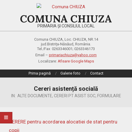
Skip
to
COMUNA CHIUZA
content
PRIMARIA ȘI CONSILIUL LOCAL
Comuna CHIUZA, Loc. CHIUZA, NR.14
jud.Bistrița-Năsăud, România.
Tel./Fax 0263346001; 0263346173
Email –
primariachiuza@yahoo.com
Localizare:
Afisare Google Maps
Primary
Prima pagină
Galerie foto
Contact
Navigation
Menu
Cereri asistență socială
IN:
ALTE DOCUMENTE
,
CERERI PT ASIST SOC
,
FORMULARE
CERERE pentru acordarea alocatiei de stat pentru
copii