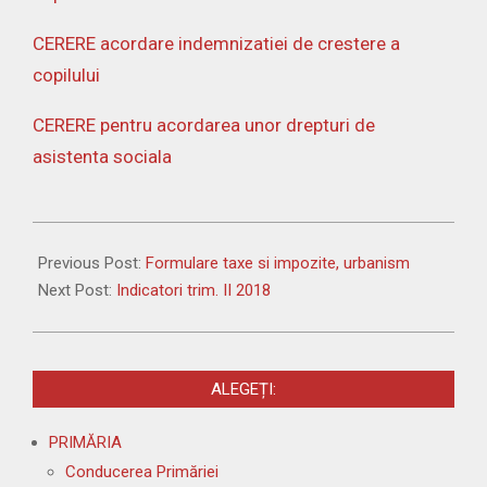
CERERE acordare indemnizatiei de crestere a
copilului
CERERE pentru acordarea unor drepturi de
asistenta sociala
2019-
09-
Previous Post:
Formulare taxe si impozite, urbanism
10
Next Post:
Indicatori trim. II 2018
ALEGEȚI:
PRIMĂRIA
Conducerea Primăriei