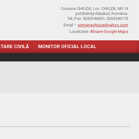
Comuna CHIUZA, Loc. CHIUZA, NR.14
jud.Bistrița-Năsăud, România.
Tel./Fax 0263346001; 0263346173
Email –
primariachiuza@yahoo.com
Localizare:
Afisare Google Maps
STARE CIVILĂ
MONITOR OFICIAL LOCAL