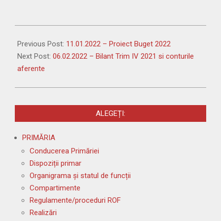
2022-
01-
Previous Post:
11.01.2022 – Proiect Buget 2022
20
Next Post:
06.02.2022 – Bilant Trim IV 2021 si conturile
aferente
ALEGEȚI:
PRIMĂRIA
Conducerea Primăriei
Dispoziții primar
Organigrama și statul de funcții
Compartimente
Regulamente/proceduri ROF
Realizări