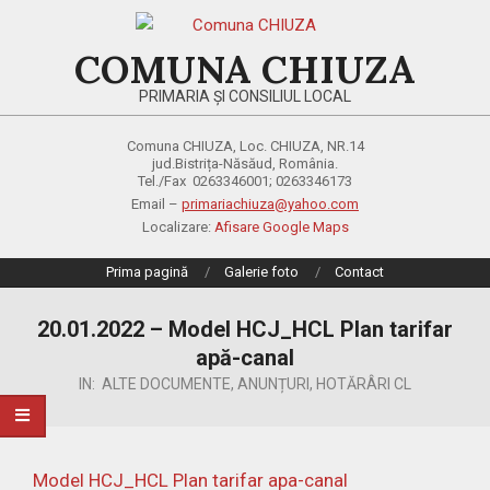
Skip
to
COMUNA CHIUZA
content
PRIMARIA ȘI CONSILIUL LOCAL
Comuna CHIUZA, Loc. CHIUZA, NR.14
jud.Bistrița-Năsăud, România.
Tel./Fax 0263346001; 0263346173
Email –
primariachiuza@yahoo.com
Localizare:
Afisare Google Maps
Primary
Prima pagină
Galerie foto
Contact
Navigation
Menu
20.01.2022 – Model HCJ_HCL Plan tarifar
apă-canal
IN:
ALTE DOCUMENTE
,
ANUNȚURI
,
HOTĂRÂRI CL
Model HCJ_HCL Plan tarifar apa-canal