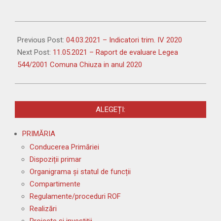
2021-
03-
Previous Post:
04.03.2021 – Indicatori trim. IV 2020
17
Next Post:
11.05.2021 – Raport de evaluare Legea
544/2001 Comuna Chiuza in anul 2020
ALEGEȚI:
PRIMĂRIA
Conducerea Primăriei
Dispoziții primar
Organigrama și statul de funcții
Compartimente
Regulamente/proceduri ROF
Realizări
Proiecte și investiții