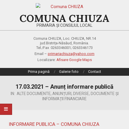
Skip
to
COMUNA CHIUZA
content
PRIMARIA ȘI CONSILIUL LOCAL
Comuna CHIUZA, Loc. CHIUZA, NR.14
jud.Bistrița-Năsăud, România.
Tel./Fax 0263346001; 0263346173
Email –
primariachiuza@yahoo.com
Localizare:
Afisare Google Maps
Primary
Prima pagină
Galerie foto
Contact
Navigation
Menu
17.03.2021 – Anunț informare publică
IN:
ALTE DOCUMENTE
,
ANUNȚURI
,
DIVERSE
,
DOCUMENTE ȘI
INFORMAȚII FINANCIARE
INFORMARE PUBLICA – COMUNA CHIUZA