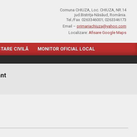
Comuna CHIUZA, Loc. CHIUZA, NR.14
jud.Bistrița-Năsăud, România.
Tel./Fax 0263346001; 0263346173
Email –
primariachiuza@yahoo.com
Localizare:
Afisare Google Maps
STARE CIVILĂ
MONITOR OFICIAL LOCAL
ant