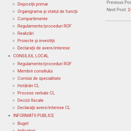
09-
Previous Po
Dispoziții primar
07
Next Post:
2
Organigrama și statul de funcții
Compartimente
Regulamente/proceduri ROF
Realizări
Proiecte și investiții
Declarații de avere/interese
CONSILIUL LOCAL
Regulamente/proceduri ROF
Membrii consiliului
Comisii de specialitate
Hotărâri CL
Procese verbale CL
Decizii fiscale
Declaraţii avere/interese CL
INFORMATII PUBLICE
Buget
Indicatori