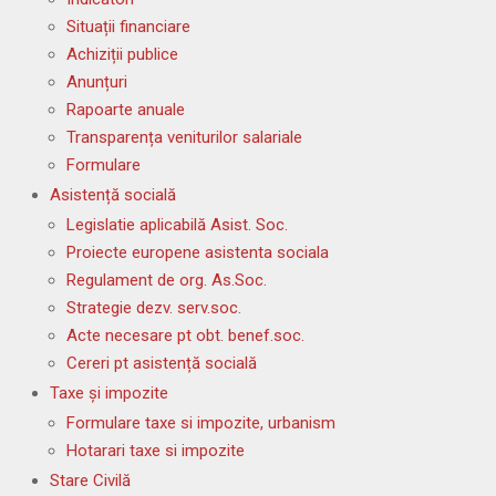
Situații financiare
Achiziții publice
Anunțuri
Rapoarte anuale
Transparența veniturilor salariale
Formulare
Asistență socială
Legislatie aplicabilă Asist. Soc.
Proiecte europene asistenta sociala
Regulament de org. As.Soc.
Strategie dezv. serv.soc.
Acte necesare pt obt. benef.soc.
Cereri pt asistență socială
Taxe și impozite
Formulare taxe si impozite, urbanism
Hotarari taxe si impozite
Stare Civilă