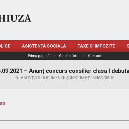
HIUZA
BLICE
ASISTENȚĂ SOCIALĂ
TAXE ȘI IMPOZITE
Prima pagină
Galerie foto
Contact
.09.2021 – Anunț concurs consilier clasa I debut
IN:
ANUNȚURI
,
DOCUMENTE ȘI INFORMAȚII FINANCIARE
urs